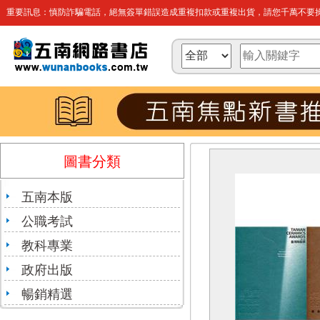
重要訊息：慎防詐騙電話，絕無簽單錯誤造成重複扣款或重複出貨，請您千萬不要操
圖書分類
五南本版
公職考試
教科專業
政府出版
暢銷精選