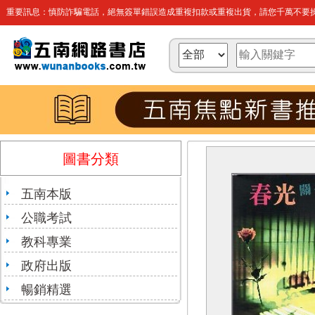
重要訊息：慎防詐騙電話，絕無簽單錯誤造成重複扣款或重複出貨，請您千萬不要操
圖書分類
五南本版
公職考試
教科專業
政府出版
暢銷精選