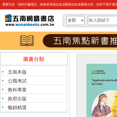
重要訊息：慎防詐騙電話，絕無簽單錯誤造成重複扣款或重複出貨，請您千萬不要操
圖書分類
五南本版
公職考試
教科專業
政府出版
暢銷精選