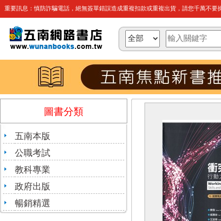
重要訊息：慎防詐騙電話，絕無簽單錯誤造成重複扣款或重複出貨，請您千萬不要操
圖書分類
五南本版
公職考試
教科專業
政府出版
暢銷精選