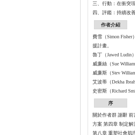
三、行動：在衝突
四、評鑑：持續改
作者介紹
費雪（Simon F
援計畫。
魯丁（Jawed Ludi
威廉絲（Sue Wi
威廉斯（Stev Wil
艾波蒂（Dekha I
史密斯（Richard 
序
關於作者群 謝辭 前
方案 第四章 制定解
第八章 重塑社會肌理