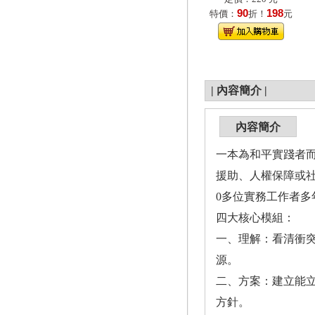
90
198
特價：
折！
元
|
內容簡介
|
內容簡介
一本為和平實踐者
援助、人權保障或社
0多位實務工作者
四大核心模組：
一、理解：看清衝
源。
二、方案：建立能
方針。