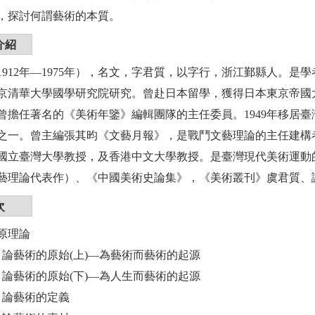
，探討何謂藝術的本質。
介紹
1912年—1975年），名文，字君質，以字行，浙江鄞縣人。
京清華大學國學研究院研究。曾赴日本留學，獲得日本東京帝國大
曾擔任著名的《美術年鑒》編輯團隊的主任委員。1949年移居臺
之一。曾主編張其昀《文藝月報》，是戰鬥文藝理論的主任建構
國立臺灣大學教授，及香港中文大學教授。是臺灣現代美術運動
藝理論代表作）、《中國美術史論集》，《美術叢刊》虞君質、
次
原理論
章 論藝術的原始(上)—為藝術而藝術的起源
章 論藝術的原始(下)—為人生而藝術的起源
章 論藝術的定義