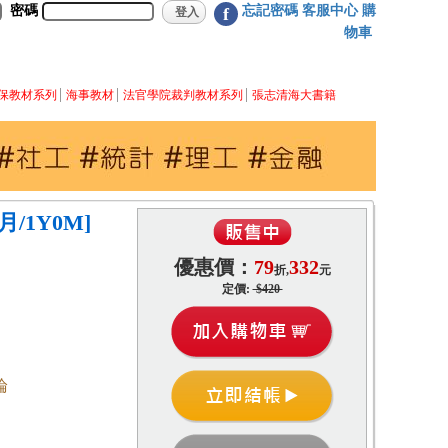
密碼
忘記密碼
客服中心
購
f
物車
保教材系列
海事教材
法官學院裁判教材系列
張志清海大書籍
月/1Y0M]
優惠價：
79
332
折,
元
定價:
$420
論