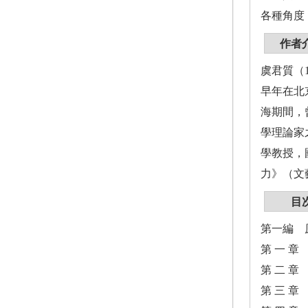
各種角度
作者
虞君質（
早年在北
海期間，
學理論家
學教授，
力》（文
目
第一編 
第 一 
第 二 
第 三 