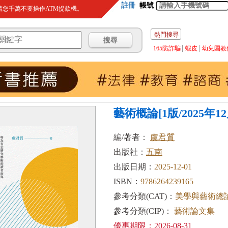
註冊
帳號
您千萬不要操作ATM提款機。
熱門搜尋
165防詐騙
蝦皮
幼兒園教
藝術概論[1版/2025年12
編/著者：
虞君質
出版社：
五南
出版日期：
2025-12-01
ISBN：
9786264239165
參考分類(CAT)：
美學與藝術總
參考分類(CIP)：
藝術論文集
優惠期限：2026-08-31