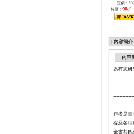
定價：500
90
特價：
折
|
內容簡介
內容
為有志研
-------------
作者是臺
礎及各種
全書共四