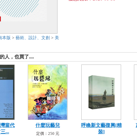
南本版
>
藝術、設計、文創
>
美
人，也買了....
台灣當代
什麼玩藝兒
呼喚新文藝復興[精
...
裝]
定價：250 元