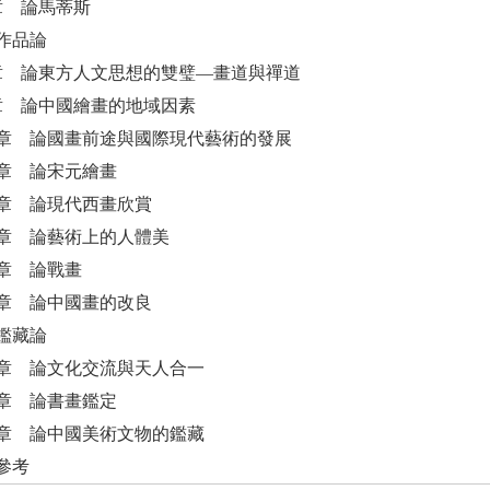
 章 論馬蒂斯
作品論
 章 論東方人文思想的雙璧—畫道與禪道
 章 論中國繪畫的地域因素
章 論國畫前途與國際現代藝術的發展
章 論宋元繪畫
章 論現代西畫欣賞
章 論藝術上的人體美
章 論戰畫
章 論中國畫的改良
鑑藏論
章 論文化交流與天人合一
章 論書畫鑑定
章 論中國美術文物的鑑藏
參考