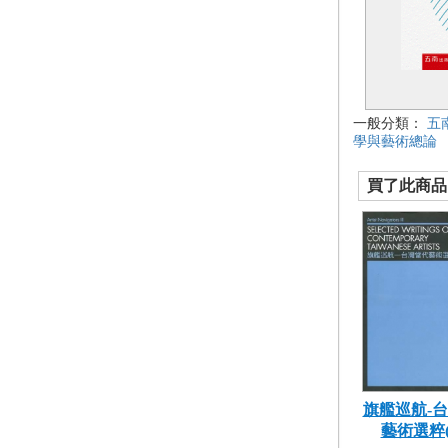
一般分類：
五
學與藝術總論
買了此商品的
旗艦巡航-
藝術選粹(三