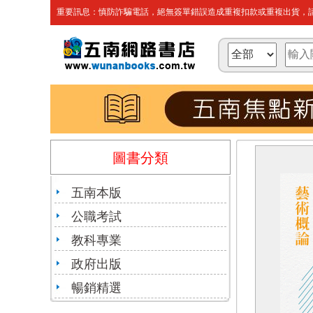
重要訊息：慎防詐騙電話，絕無簽單錯誤造成重複扣款或重複出貨，請
圖書分類
五南本版
公職考試
教科專業
政府出版
暢銷精選