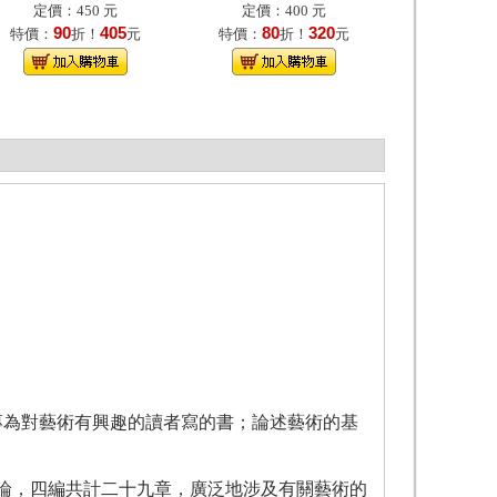
定價：450 元
定價：400 元
90
405
80
320
特價：
折！
元
特價：
折！
元
專為對藝術有興趣的讀者寫的書；論述藝術的基
論，四編共計二十九章，廣泛地涉及有關藝術的