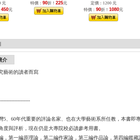
90
225
 元
特價：
折！
元
定價：1200 元
450
90
1080
！
元
特價：
折！
元
|
簡介
究藝術的讀者而寫
--------------------
灣5、60年代重要的評論名家、也在大學藝術系所任教，本書即
角度與評析，現在仍是大專院校必讀參考用書。
編，第一編原理論，第二編作家論，第三編作品論，第四編鑑藏