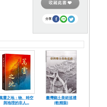
f
分享
萬靈之地：物、時空
臺灣鄉土美術巡禮
與地理的非人...
[軟精裝]