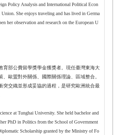
eign Policy Analysis and International Political Econ
n Union. She enjoys traveling and has lived in Germa
epen her observation and research on the European U
教育部公費留學獎學金獲獎者。現任臺灣東海大
策、歐盟對外關係、國際關係理論、區域整合。
衝突交織並形成妥協的過程，是研究歐洲統合最
。
Science at Tunghai University. She held bachelor and
d her PhD in Politics from the School of Government
Diplomatic Scholarship granted by the Ministry of Fo