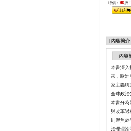
90
特價：
折
|
內容簡介
內容
本書深入
來，歐洲
家主義與
全球政治
本書分為
與改革過
則聚焦於
治理理論