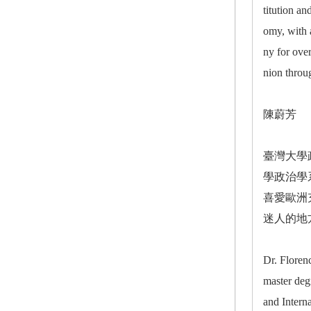
titution an
omy, with 
ny for ove
nion throu
陳蔚芳
臺灣大學
學政治學
喜愛歐洲
迷人的地
Dr. Floren
master deg
and Intern