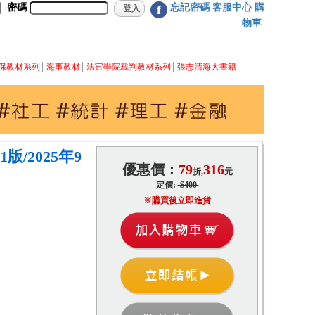
密碼
忘記密碼
客服中心
購
f
物車
保教材系列
海事教材
法官學院裁判教材系列
張志清海大書籍
/2025年9
優惠價：
79
316
折,
元
定價:
$400
※購買後立即進貨