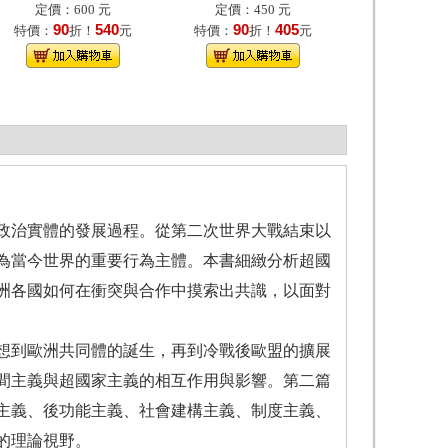
定價：600 元
定價：450 元
90
540
90
405
特價：
折！
元
特價：
折！
元
政治實體的發展過程。從第二次世界大戰結束以
為當今世界的重要行為主體。本書細緻分析超國
洲各國如何在衝突與合作中摸索出共識，以面對
想到歐洲共同體的誕生，再到冷戰後歐盟的擴展
間主義與超國家主義的相互作用與影響。第二篇
主義、後功能主義、社會建構主義、制度主義、
的理論視野。