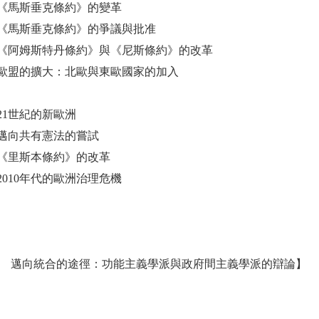
《馬斯垂克條約》的變革
《馬斯垂克條約》的爭議與批准
《阿姆斯特丹條約》與《尼斯條約》的改革
歐盟的擴大：北歐與東歐國家的加入
21世紀的新歐洲
邁向共有憲法的嘗試
《里斯本條約》的改革
2010年代的歐洲治理危機
 邁向統合的途徑：功能主義學派與政府間主義學派的辯論】