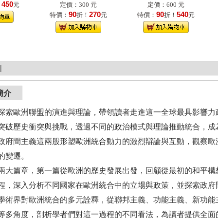
450
！
元
定價：300 元
定價：600 元
90
270
90
540
特價：
折！
元
特價：
折！
元
|
簡介
探索歐洲聯盟的演進與理論，帶領讀者走進這一全球最具影響力
突破歷史衝突與挑戰，透過不同的政治模式與理論推動統合，成
政府間主義這兩股形塑歐洲統合動力的激烈辯論與互動，觀察歐
的變遷。
兩大篇章，第一篇從歐洲的歷史發展出發，回顧從最初的和平構
程，深入分析不同國家在歐洲統合中的立場與政策，並探索政府
學術界對歐洲統合的多元詮釋，從聯邦主義、功能主義、新功能
等多角度，剖析學者們對這一過程的不同看法，為讀者提供全面