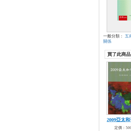
一般分類：
五
關係
買了此商品的
2009亞太
定價：500