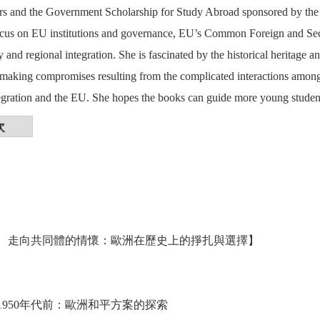
irs and the Government Scholarship for Study Abroad sponsored by the
focus on EU institutions and governance, EU’s Common Foreign and Securi
y and regional integration. She is fascinated by the historical heritage a
 making compromises resulting from the complicated interactions among E
egration and the EU. She hopes the books can guide more young studen
次
 走向共同體的情懷：歐洲在歷史上的掙扎與選擇】
1950年代前：歐洲和平方案的探索