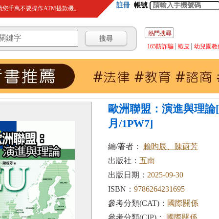
註冊
帳號
您千萬不要操作ATM提款機。
熱門搜尋
165防詐騙
蝦皮
幼兒園教
歐洲聯盟：演進與理論[1版
月/1PW7]
編/著者：
賴昀辰、陳蔚芳
出版社：
五南
出版日期：
2025-09-30
ISBN：
9786264231695
參考分類(CAT)：
國際關係
參考分類(CIP)：
國際關係