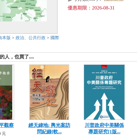
優惠期限：2026-08-31
南本版
>
政治、公共行政
>
國際
人，也買了....
和平觀察
經天緯地: 輿光案訪
川普政府中美關係
問紀錄[軟...
專題研究[1版...
 元