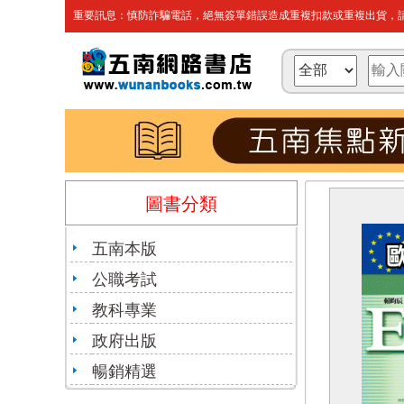
重要訊息：慎防詐騙電話，絕無簽單錯誤造成重複扣款或重複出貨，請
圖書分類
五南本版
公職考試
教科專業
政府出版
暢銷精選