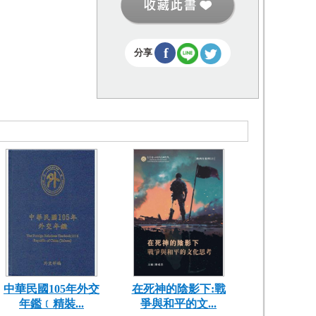
f
分享
中華民國105年外交
在死神的陰影下:戰
年鑑﹝精裝...
爭與和平的文...