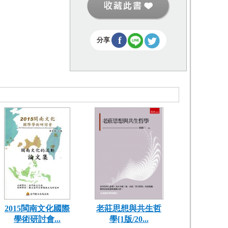
f
分享
2015閩南文化國際
老莊思想與共生哲
學術研討會...
學[1版/20...