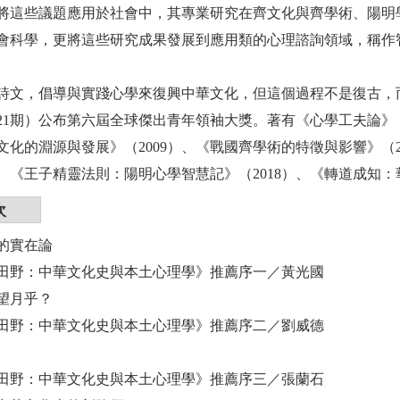
將這些議題應用於社會中，其專業研究在齊文化與齊學術、陽明
會科學，更將這些研究成果發展到應用類的心理諮詢領域，稱作
詩文，倡導與實踐心學來復興中華文化，但這個過程不是復古，
21期）公布第六屆全球傑出青年領袖大獎。著有《心學工夫論》（2
文化的淵源與發展》（2009）、《戰國齊學術的特徵與影響》（
8）、《王子精靈法則：陽明心學智慧記》（2018）、《轉道成知：
次
的實在論
田野：中華文化史與本土心理學》推薦序一／黃光國
望月乎？
田野：中華文化史與本土心理學》推薦序二／劉威德
田野：中華文化史與本土心理學》推薦序三／張蘭石