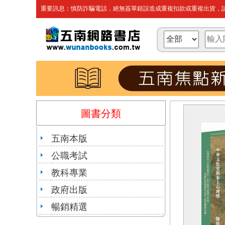
重要訊息：慎防詐騙電話，絕無簽單錯誤造成重複扣款或重複出貨，請
圖書分類
五南本版
公職考試
教科專業
政府出版
暢銷精選