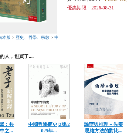
優惠期限：2026-08-31
南本版
>
歷史、哲學、宗教
>
中
人，也買了....
譯：共
中國哲學簡史[2版/2
論辯與推理－先秦
之...
025年...
思維方法的對比...