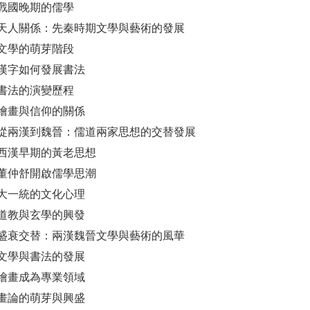
戰國晚期的儒學
天人關係：先秦時期文學與藝術的發展
文學的萌芽階段
漢字如何發展書法
書法的演變歷程
繪畫與信仰的關係
從兩漢到魏晉：儒道兩家思想的交替發展
西漢早期的黃老思想
董仲舒開啟儒學思潮
大一統的文化心理
道教與玄學的興發
盛衰交替：兩漢魏晉文學與藝術的風華
文學與書法的發展
繪畫成為專業領域
畫論的萌芽與興盛