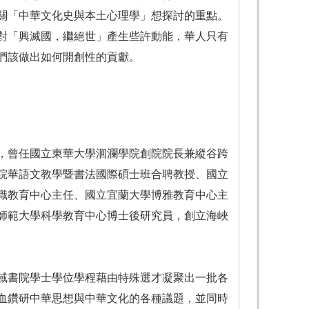
關「中華文化史與本土心理學」想探討的重點。
對「興滅國，繼絕世」產生些許動能，華人只有
們該做出如何開創性的貢獻。
，曾任國立東華大學洄瀾學院創院院長兼縱谷跨
院華語文教學暨書法國際碩士班合聘教授、國立
識教育中心主任、國立宜蘭大學博雅教育中心主
師範大學科學教育中心博士後研究員，創立海峽
域書院學士學位學程藉由特殊選才凝聚出一批各
血鑽研中華思想與中華文化的各種議題，並同時