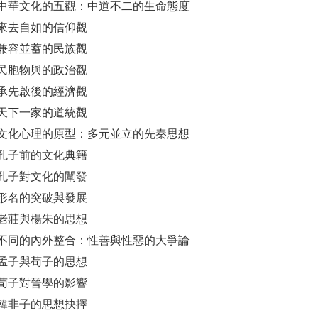
中華文化的五觀：中道不二的生命態度
來去自如的信仰觀
兼容並蓄的民族觀
民胞物與的政治觀
承先啟後的經濟觀
天下一家的道統觀
文化心理的原型：多元並立的先秦思想
孔子前的文化典籍
孔子對文化的闡發
形名的突破與發展
老莊與楊朱的思想
不同的內外整合：性善與性惡的大爭論
孟子與荀子的思想
荀子對晉學的影響
韓非子的思想抉擇