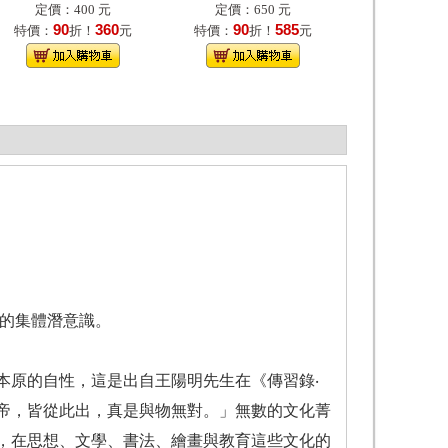
定價：400 元
定價：650 元
90
360
90
585
特價：
折！
元
特價：
折！
元
上的集體潛意識。
本原的自性，這是出自王陽明先生在《傳習錄‧
帝，皆從此出，真是與物無對。」無數的文化菁
，在思想、文學、書法、繪畫與教育這些文化的