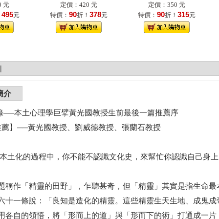
 元
定價：420 元
定價：350 元
495
90
378
90
315
！
元
特價：
折！
元
特價：
折！
元
|
簡介
收錄──本土心理學巨擘黃光國教授生前最後一篇推薦序
推薦】──黃光國教授、劉威德教授、張蘭石教授
學本土化的過程中，你不能不認識文化史，來幫忙你認識自己身
題稱作「精靈的田野」，乍聽甚奇，但「精靈」其實是指生命最
六十一條說：「良知是造化的精靈。這些精靈生天生地、成鬼成
用各自的領悟，將「形而上的道」與「形而下的術」打通成一片