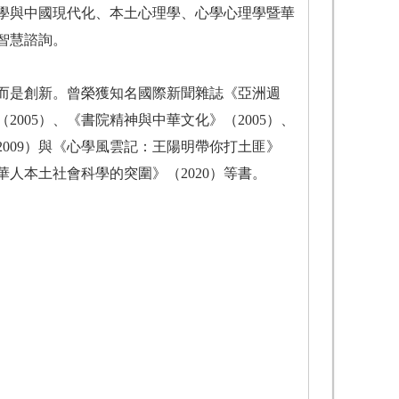
學與中國現代化、本土心理學、心學心理學暨華
智慧諮詢。
而是創新。曾榮獲知名國際新聞雜誌《亞洲週
005）、《書院精神與中華文化》（2005）、
2009）與《心學風雲記：王陽明帶你打土匪》
華人本土社會科學的突圍》（2020）等書。