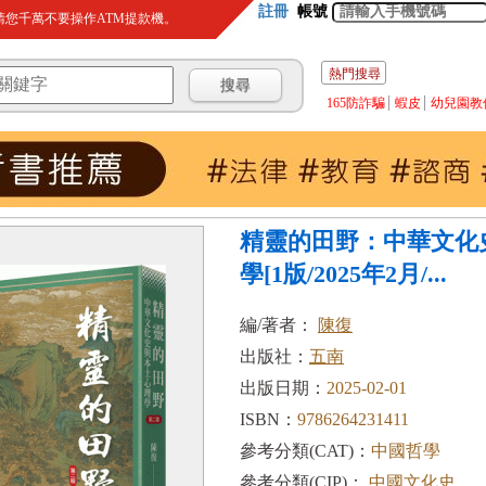
註冊
帳號
您千萬不要操作ATM提款機。
熱門搜尋
165防詐騙
蝦皮
幼兒園教
精靈的田野：中華文化
學[1版/2025年2月/...
編/著者：
陳復
出版社：
五南
出版日期：
2025-02-01
ISBN：
9786264231411
參考分類(CAT)：
中國哲學
參考分類(CIP)：
中國文化史