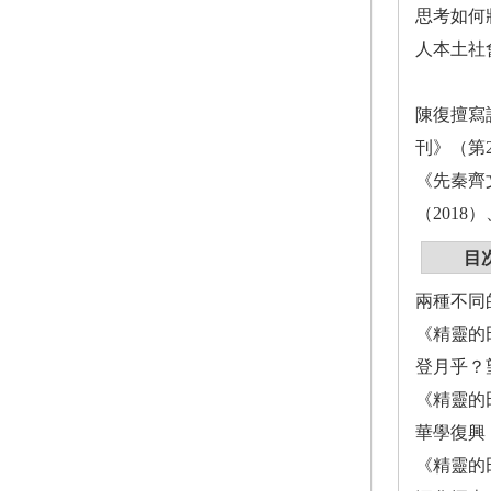
思考如何
人本土社
陳復擅寫
刊》（第
《先秦齊
（201
目
兩種不同
《精靈的
登月乎？
《精靈的
華學復興
《精靈的