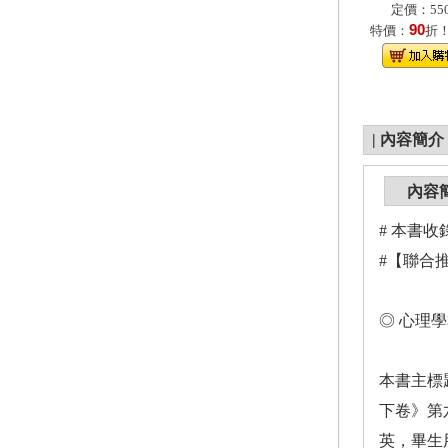
定價：550
90
特價：
折
|
內容簡介
內容
# 本書
#【聯合
◎ 心理
本書主標
下卷》第
英，畢生