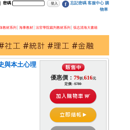
密碼
忘記密碼
客服中心
購
f
物車
保教材系列
海事教材
法官學院裁判教材系列
張志清海大書籍
史與本土心理
優惠價：
79
616
折,
元
定價:
$780