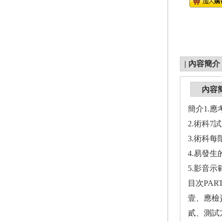
|
內容簡介
內容
簡介1.
2.術科
3.術科
4.易發
5.影音
目次PAR
壹、應檢
貳、測試