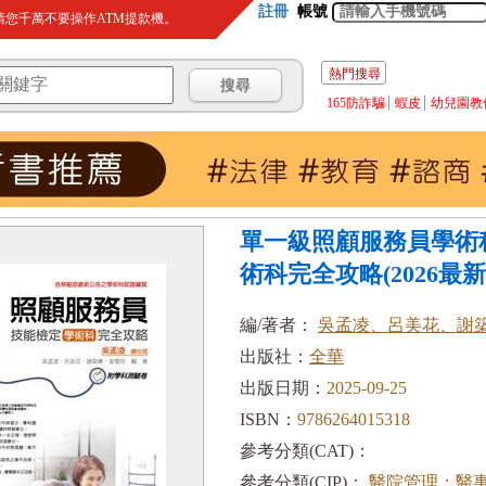
註冊
帳號
您千萬不要操作ATM提款機。
熱門搜尋
165防詐騙
蝦皮
幼兒園教
單一級照顧服務員學術
術科完全攻略(2026最新.
編/著者：
吳孟凌、呂美花、謝
出版社：
全華
出版日期：
2025-09-25
ISBN：
9786264015318
參考分類(CAT)：
參考分類(CIP)：
醫院管理；醫