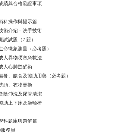
成績與合格發證事項
 術科操作與提示篇
技術介紹－洗手技術
測試試題（7 題）
命徵象測量（必考題）
人異物哽塞急救法.
成人心肺甦醒術
餐、餵食及協助用藥（必考題）
洗頭、衣物更換
會陰沖洗及尿管清潔
協助上下床及坐輪椅
 學科題庫與題解篇
照顧服務員