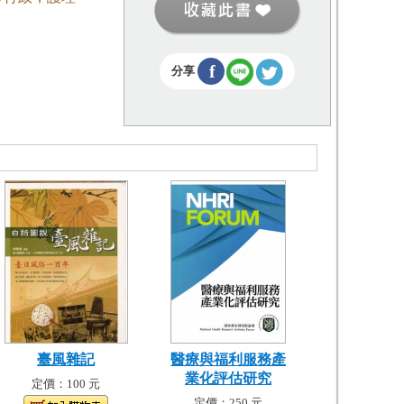
f
分享
臺風雜記
醫療與福利服務產
業化評估研究
定價：100 元
定價：250 元