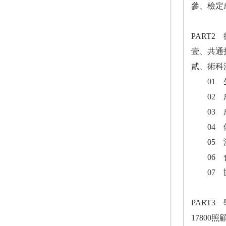
參、檢定
PART2
壹、共通
貳、術科
01 生
02 成
03 
04 備
05 
06 
07 
PART3
17800