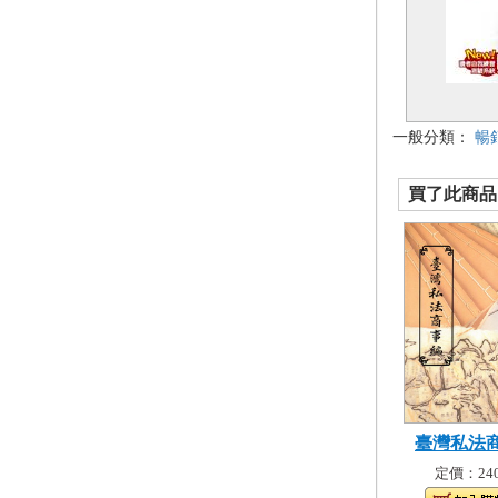
一般分類：
暢
買了此商品的
臺灣私法
定價：240