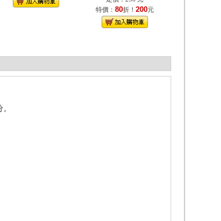
80
200
特價：
折！
元
分。