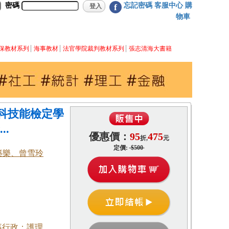
密碼
忘記密碼
客服中心
購
f
物車
保教材系列
海事教材
法官學院裁判教材系列
張志清海大書籍
科技能檢定學
..
優惠價：
95
475
折,
元
定價:
$500
築樂、曾雪玲
事行政；護理