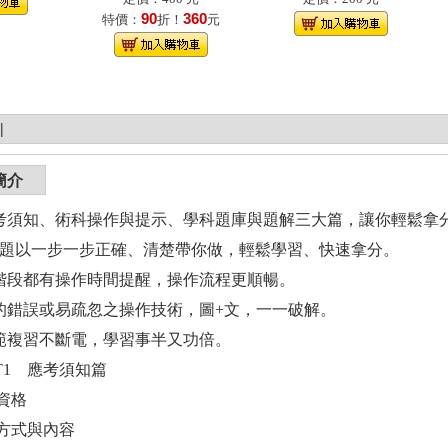
90
360
特價：
折！
元
|
簡介
應考須知、術科操作與提示、學科題庫與題解三大篇，讓你輕鬆拿
7試題以一步一步正確、清楚帶你做，輕鬆學習、快速拿分。
每階段都有操作時間提醒，操作流程更順暢。
生的錯誤或易疏忽之操作技術，圖+文，一一破解。
示範複習不斷電，學習事半又功倍。
T1 應考須知篇
資格
方式與內容