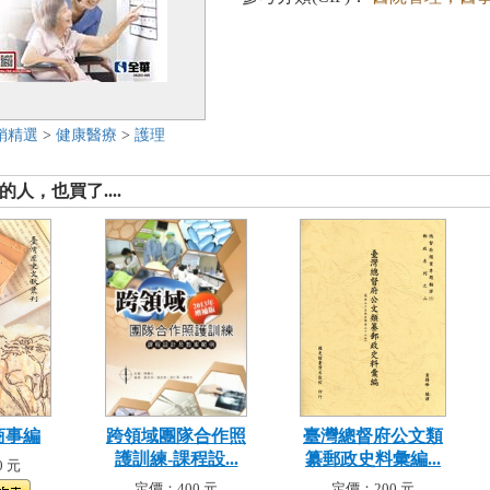
銷精選
>
健康醫療
>
護理
人，也買了....
商事編
跨領域團隊合作照
臺灣總督府公文類
護訓練-課程設...
纂郵政史料彙編...
 元
定價：400 元
定價：200 元