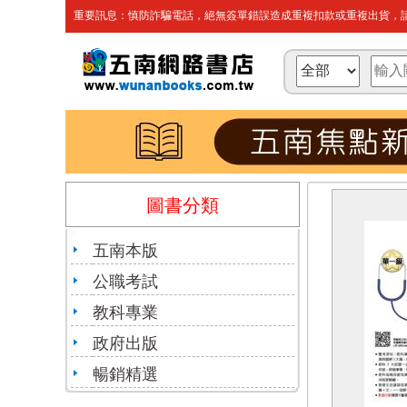
重要訊息：慎防詐騙電話，絕無簽單錯誤造成重複扣款或重複出貨，請
圖書分類
五南本版
公職考試
教科專業
政府出版
暢銷精選