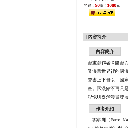
90
1080
特價：
折！
元
|
內容簡介
|
內容簡介
漫畫創作者Ｘ國漫
造漫畫世界裡的國
套書上下冊以「國
畫。國漫館不再只
記憶與臺灣漫畫發
作者介紹
．鸚鵡洲（Parro