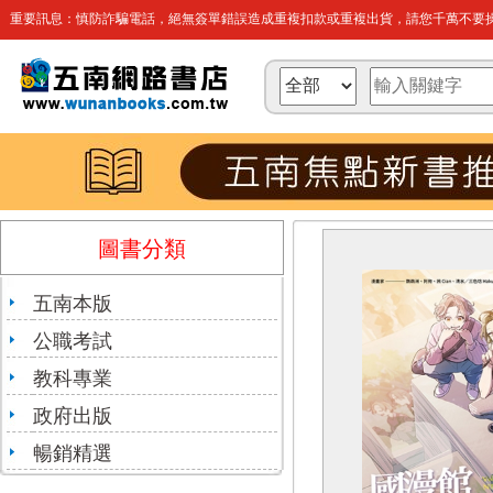
重要訊息：慎防詐騙電話，絕無簽單錯誤造成重複扣款或重複出貨，請您千萬不要操
圖書分類
五南本版
公職考試
教科專業
政府出版
暢銷精選