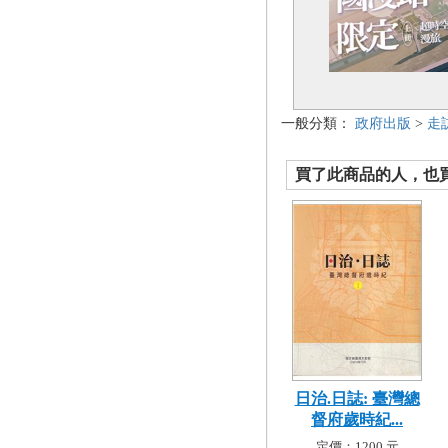
一般分類：
政府出版
>
走
買了此商品的人，也買了.
日治.日誌: 臺灣總
督府歲時紀...
定價：1200 元