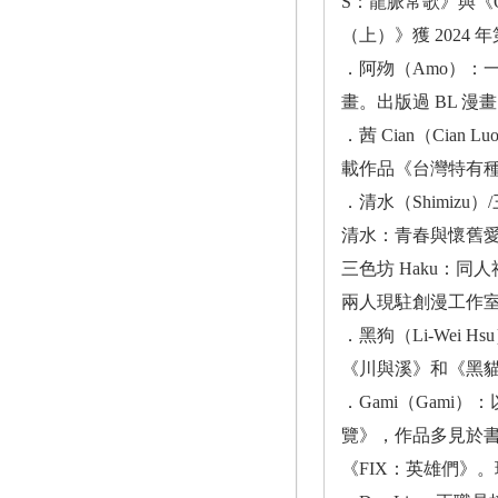
S：龍脈常歌》與《
（上）》獲 2024
．阿歾（Amo）
畫。出版過 BL 
．茜 Cian（Ci
載作品《台灣特有
．清水（Shimizu）/三
清水：青春與懷舊愛
三色坊 Haku：
兩人現駐創漫工作
．黑狗（Li-Wei
《川與溪》和《黑
．Gami（Gam
覽》，作品多見於書
《FIX：英雄們》