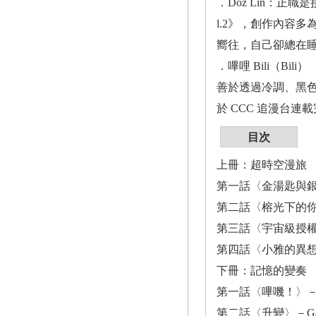
．Doz Lin：正
l.2》，創作內容
嚮往，自己卻總在
．嗶哩 Bili（Bi
善於透過冷調、黑
於 CCC 追漫台
目次
上冊：超時空漫旅
第一話〈金湯匙與銀湯
第二話〈榕光下的你
第三話〈宇宙級授權〉－
第四話〈小雅的異想世界
下冊：記憶的變奏
第一話〈嗶嘰！〉－黑狗
第二話〈升變〉－Gam