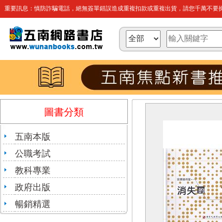
重要訊息：慎防詐騙電話，絕無簽單錯誤造成重複扣款或重複出貨，請您千萬不要操
圖書分類
五南本版
公職考試
教科專業
政府出版
暢銷精選