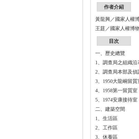
作者介紹
黃龍興／國家人權
王莛／國家人權博
目次
一、歷史總覽
1、調查局之組織沿
2、調查局本部及偵
3、1950大龍峒留質
4、1958第一留質
5、1974安康接待室
二、建築空間
1、生活區
2、工作區
3、休養區