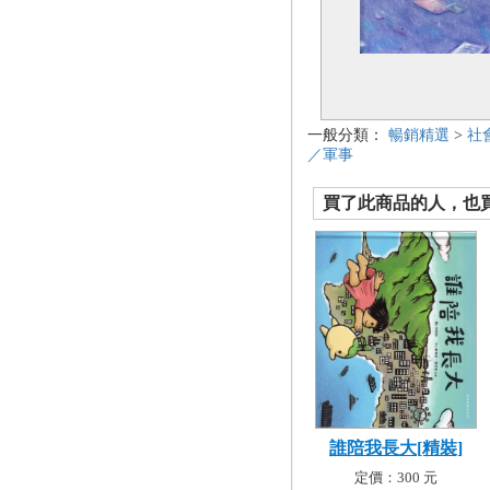
一般分類：
暢銷精選
>
社
／軍事
買了此商品的人，也買了.
誰陪我長大[精裝]
定價：300 元