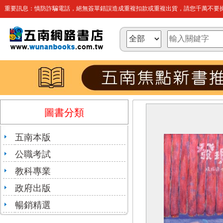
重要訊息：慎防詐騙電話，絕無簽單錯誤造成重複扣款或重複出貨，請您千萬不要操
圖書分類
五南本版
公職考試
教科專業
政府出版
暢銷精選