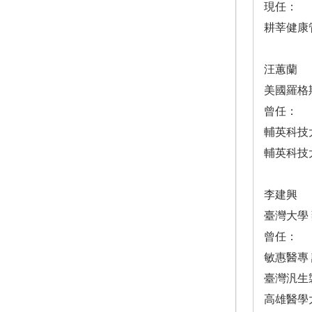
現任：
耕莘健康
汪蕙蘭
美國羅格
曾任：
輔英科技
輔英科技
李建興
臺灣大學
曾任：
敏惠醫專
臺灣汎生
高雄醫學