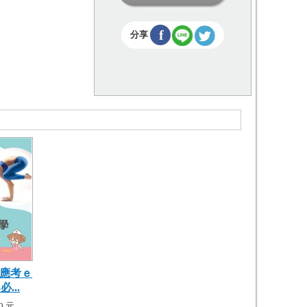
f
分享
應考ｅ
必...
0 元