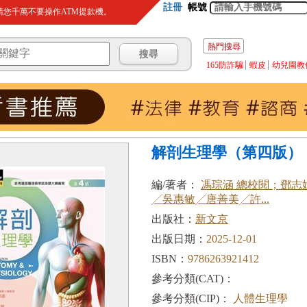
註冊
帳號
您千萬不要操作ATM提款機。
熱門搜尋
165防詐騙
蝦皮
幼兒園教
解剖生理學（第四版）
編/著者：
馮琮涵 總校閱；鄧志
╱吳惠敏╱唐善美╱許...
出版社：
新文京
出版日期：
2025-12-01
ISBN：
9786263921412
參考分類(CAT)：
參考分類(CIP)：
人體生理學