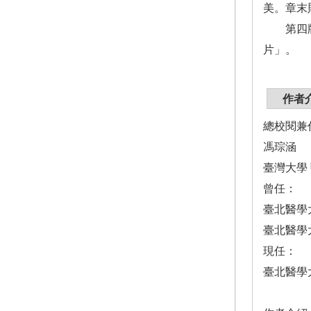
美。章末
第四版主
片」。
作者
總校閱兼
馮琮涵
臺灣大學
曾任：
臺北醫學
臺北醫學
現任：
臺北醫學