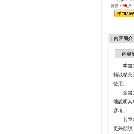
95
特價：
折
|
內容簡介
內容
本書由從
輔以精美
使用。
全書共2
地說明其
參考。
各章內文
更兼顧讀