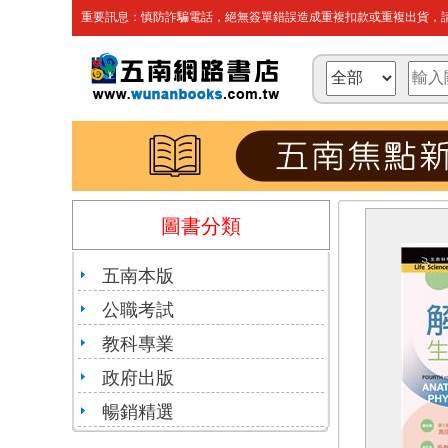
重要訊息：慎防詐騙電話，絕無簽單錯誤造成重複扣款或重複出貨，請
圖書分類
五南本版
公職考試
教科專業
政府出版
暢銷精選