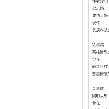
作者介紹
鄧志娟
成功大學
現任：
長庚科技
劉棋銘
高雄醫學
曾任：
輔英科技
慈惠醫護
吳惠敏
陽明大學
曾任：