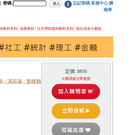
密碼
忘記密碼
客服中心
購
f
物車
保教材系列
海事教材
法官學院裁判教材系列
張志清海大書籍
定價: $850
※購買後立即進貨
娟╱馮琮涵╱劉棋銘