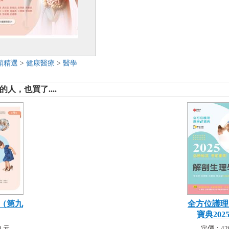
銷精選
>
健康醫療
>
醫學
人，也買了....
（第九
全方位護理
寶典2025
 元
定價：42