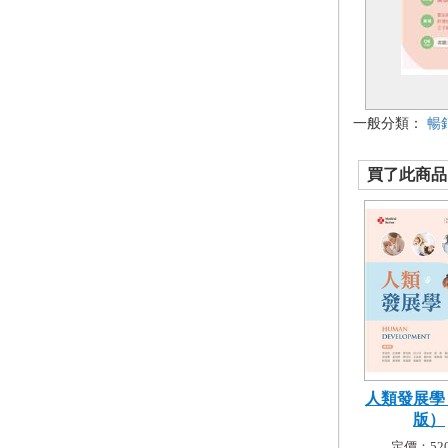
一般分類：
暢
買了此商品的
人類發展學
版）
定價：520