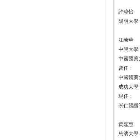
許瑋怡
陽明大學
江若華
中興大學
中國醫藥
曾任：
中國醫藥
成功大學
現任：
崇仁醫護
黃嘉惠
慈濟大學