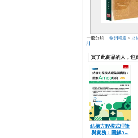
一般分類：
暢銷精選
>
財
計
買了此商品的人，也買了.
結構方程模式理論
與實務：圖解A...