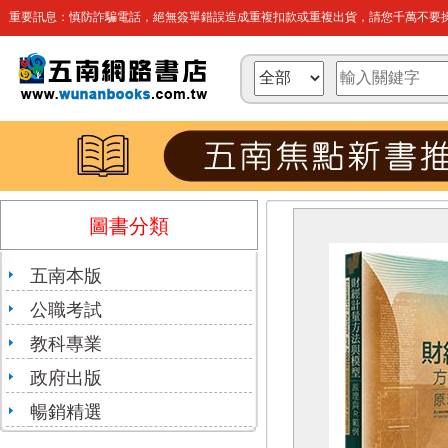
重要訊息：慎防詐騙電話，絕無簽單錯誤造成重複扣款或重複出貨，請您千萬不要操
圖書分類
五南本版
公職考試
教科專業
政府出版
暢銷精選