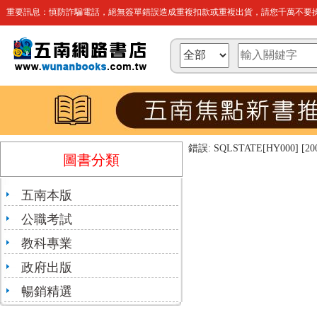
重要訊息：慎防詐騙電話，絕無簽單錯誤造成重複扣款或重複出貨，請您千萬不要操
錯誤: SQLSTATE[HY000] [2002]
圖書分類
五南本版
公職考試
教科專業
政府出版
暢銷精選