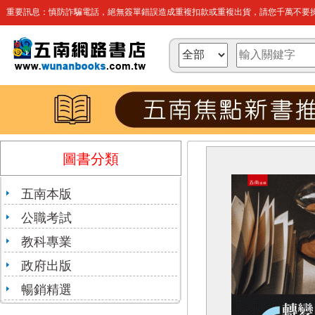
重要訊息：慎防詐騙電話，絕無簽單錯誤造成重複扣款或重複出貨，請您千萬不要操
圖書分類
五南本版
公職考試
教科專業
政府出版
暢銷精選