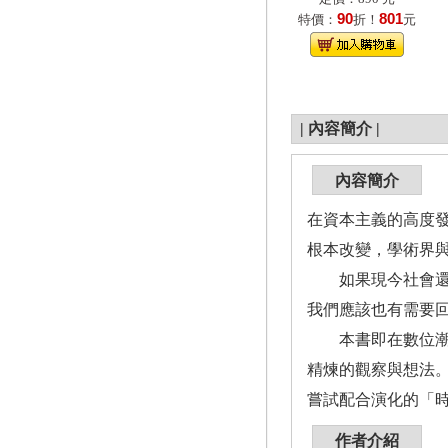
90
801
特價：
折！
元
|
內容簡介
|
內容簡介
在資本主義的高度
根本改變，學術界
如果現今社會還沒
我們應該也有需要
本書即在數位潮流
精煉的觀察與想法
嘗試配合演化的「
作者介紹