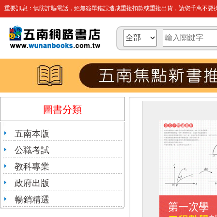
重要訊息：慎防詐騙電話，絕無簽單錯誤造成重複扣款或重複出貨，請您千萬不要操
圖書分類
五南本版
公職考試
教科專業
政府出版
暢銷精選