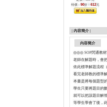
90
612
特價：
折！
元
|
內容簡介
|
內容簡介
◎◎◎ SOP閃通教材
老師在解題時，會把
依此標準解題流程（
看完老師教的標準解
本書是將每個題型的
學生只要將題目的數
就可以把該題目解
等學生學會了後，此