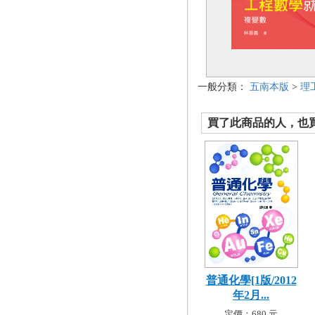
一般分類：
五南本版
>
理
買了此商品的人，也買了.
普通化學[1版/2012
年2月...
定價：680 元