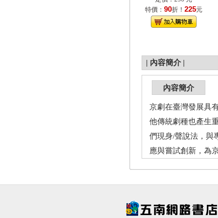
90
225
特價：
折！
元
|
內容簡介
|
內容簡介
京劇在臺灣發展具
他傳統劇種也產生
們現身/聲說法，
應與嘗試創新，為