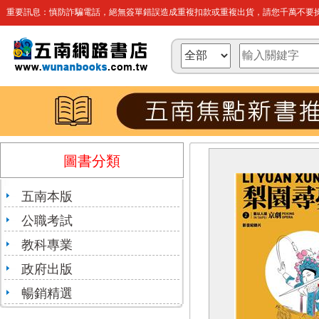
重要訊息：慎防詐騙電話，絕無簽單錯誤造成重複扣款或重複出貨，請您千萬不要操
圖書分類
五南本版
公職考試
教科專業
政府出版
暢銷精選