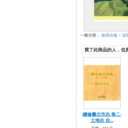
一般分類：
政府出版
>
逗
買了此商品的人，也買了.
續修臺北市志 卷二‧
土地志 自...