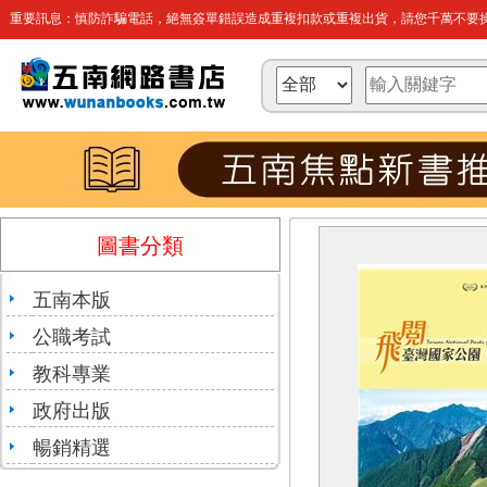
重要訊息：慎防詐騙電話，絕無簽單錯誤造成重複扣款或重複出貨，請您千萬不要操
圖書分類
五南本版
公職考試
教科專業
政府出版
暢銷精選