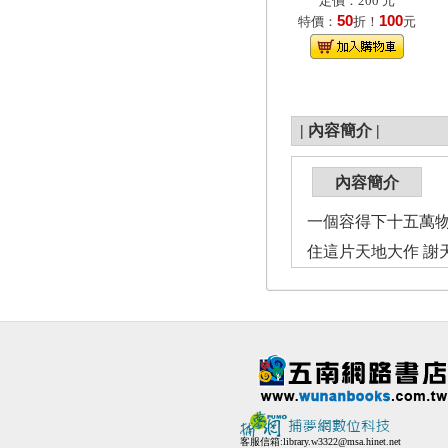
定價：200 元
50
100
特價：
折！
元
|
內容簡介
|
內容簡介
一個容得下十五萬物
住這片天地大作 謝
客服信箱:
library.w3322@msa.hinet.net