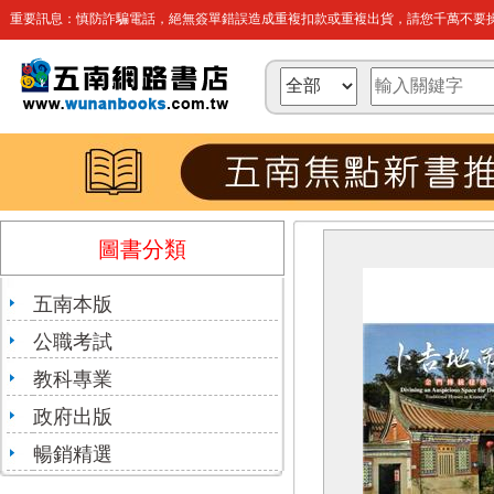
重要訊息：慎防詐騙電話，絕無簽單錯誤造成重複扣款或重複出貨，請您千萬不要操
圖書分類
五南本版
公職考試
教科專業
政府出版
暢銷精選