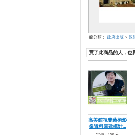
一般分類：
政府出版
>
逗
買了此商品的人，也買了.
高美館視覺藝術影
像資料庫建構計...
定價：150 元