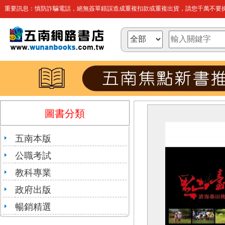
重要訊息：慎防詐騙電話，絕無簽單錯誤造成重複扣款或重複出貨，請您千萬不要操
圖書分類
五南本版
公職考試
教科專業
政府出版
暢銷精選