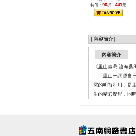
90
441
特價：
折！
元
|
內容簡介
|
內容簡介
《里山臺灣 滄海桑田
里山一詞源自日語s
需的明智利用，是
生的精彩歷程，同