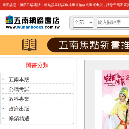
重要訊息：慎防詐騙電話，絕無簽單錯誤造成重複扣款或重複出貨，請您千萬不要操
圖書分類
五南本版
公職考試
教科專業
政府出版
暢銷精選