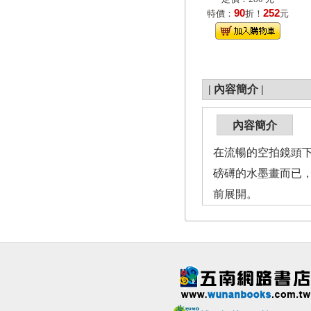
90
252
特價：
折！
元
|
內容簡介
|
內容簡介
在流暢的空拍鏡頭
磅礡的水墨畫而已
前展開。