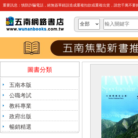
重要訊息：慎防詐騙電話，絕無簽單錯誤造成重複扣款或重複出貨，請您千萬不要操
圖書分類
五南本版
公職考試
教科專業
政府出版
暢銷精選