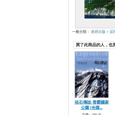
一般分類：
政府出版
>
逗
買了此商品的人，也買了.
祖石傳說-雪霸國家
公園 [光碟...
定價：280 元