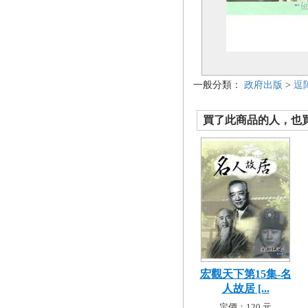
一般分類：
政府出版
>
逗
買了此商品的人，也買了.
宏觀天下第15集-名
人故居 [...
定價：120 元