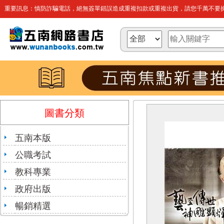
重要訊息：慎防詐騙電話，絕無簽單錯誤造成重複扣款或重複出貨，請您千萬不要操
圖書分類
五南本版
公職考試
教科專業
政府出版
暢銷精選