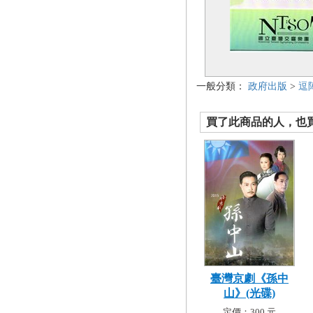
一般分類：
政府出版
>
逗
買了此商品的人，也買了.
臺灣京劇《孫中
山》(光碟)
定價：300 元