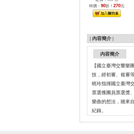
90
270
特價：
折！
元
|
內容簡介
|
內容簡介
【國立臺灣交響樂團
技，經初審、複審等
曉玲指揮國立臺灣
票選獲團員票選獎
樂曲的想法，雖來
紀錄。