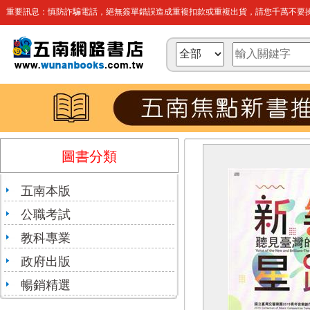
重要訊息：慎防詐騙電話，絕無簽單錯誤造成重複扣款或重複出貨，請您千萬不要操
圖書分類
五南本版
公職考試
教科專業
政府出版
暢銷精選