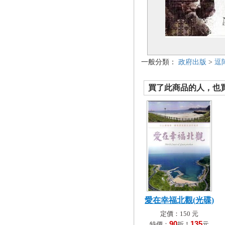
一般分類：
政府出版
>
逗
買了此商品的人，也買了.
愛在幸福北觀(光碟)
定價：150 元
90
135
特價：
折！
元