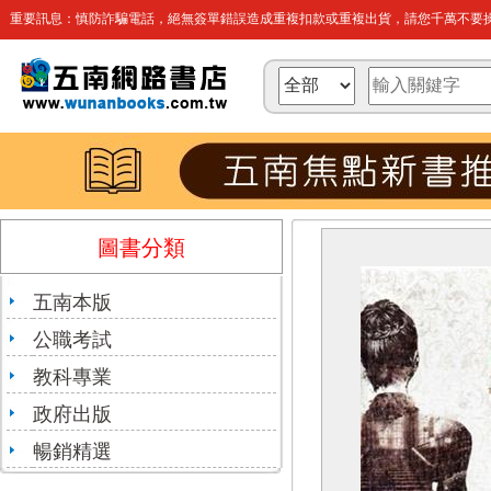
重要訊息：慎防詐騙電話，絕無簽單錯誤造成重複扣款或重複出貨，請您千萬不要操
圖書分類
五南本版
公職考試
教科專業
政府出版
暢銷精選