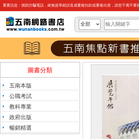
重要訊息：慎防詐騙電話，絕無簽單錯誤造成重複扣款或重複出貨，請您千萬不要操
圖書分類
五南本版
公職考試
教科專業
政府出版
暢銷精選