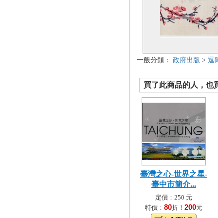
一般分類：
政府出版
>
逗
買了此商品的人，也買了.
臺灣之心-世界之星-
臺中市簡介...
定價：250 元
80
200
特價：
折！
元