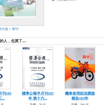
府出版
>
期刊
人，也買了....
刊105
標準公報半月刊105
機車使用狀況調查
...
年 第十六...
報告103年
 元
定價：70 元
定價：300 元