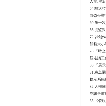
人權現場
54 離
白恐受難
60 第一
66 從
72 以
館務大小
78 「時
曁走讀工
80 「
81 綠
標示系統
82 人
館訊最前
83 《發