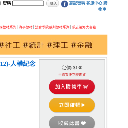
密碼
忘記密碼
客服中心
購
f
物車
保教材系列
海事教材
法官學院裁判教材系列
張志清海大書籍
.12)-人權紀念
定價: $130
※購買後立即進貨