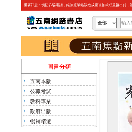
重要訊息：慎防詐騙電話，絕無簽單錯誤造成重複扣款或重複出貨，請
圖書分類
五南本版
公職考試
教科專業
政府出版
暢銷精選