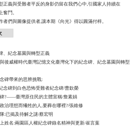
型正義與受難者平反的身影仍留在我們心中,引國家人持續在
上奮鬥。
作者們與圖像提供者,讓本期《向光》得以圓滿付梓。
次
碑、紀念墓園與轉型正義
冷戰與後威權時代臺灣記憶文化臺灣化下的紀念碑、紀念墓園與轉
紀念碑帶來的思辨挑戰:
紀念碑到白色恐怖受難者紀念碑/曹欽榮
誰立碑?――臺灣原住民的主體宣稱/詹素娟
為政治理想而犧牲的人,要葬在哪裡?/張維修
中隊:已揭及待解之謎/蔡宏明
只刻上姓名:兩園區人權紀念碑錄名精神與更新/崔言葉