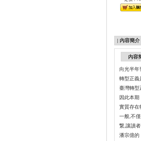
|
內容簡介
內容
向光半年刊NO
轉型正義
臺灣轉型
因此本期
實質存在
一般,不
繋,讓讀
潘宗億的