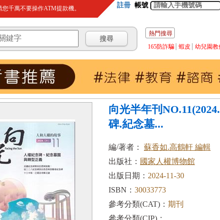
註冊
帳號
您千萬不要操作ATM提款機。
熱門搜尋
165防詐騙
蝦皮
幼兒園教
向光半年刊NO.11(2024
碑.紀念墓...
編/著者：
蘇香如.高鶴軒 編輯
出版社：
國家人權博物館
出版日期：
2024-11-30
ISBN：
30033773
參考分類(CAT)：
期刊
參考分類(CIP)：