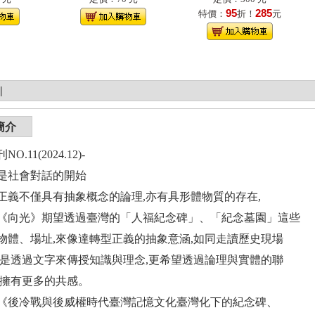
95
285
特價：
折！
元
|
簡介
.11(2024.12)-
是社會對話的開始
正義不僅具有抽象概念的論理,亦有具形體物質的存在,
《向光》期望透過臺灣的「人福紀念碑」、「紀念墓園」這些
物體、場址,來像達轉型正義的抽象意涵,如同走讀歷史現場
僅是透過文字來傳授知識與理念,更希望透過論理與實體的聯
者擁有更多的共感。
《後冷戰與後威權時代臺灣記憶文化臺灣化下的紀念碑、