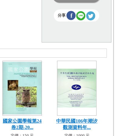
f
分享
國家公園學報第24
中華民國106年潮汐
卷2期-20...
觀測資料年...
定價：150 元
定價：1000 元