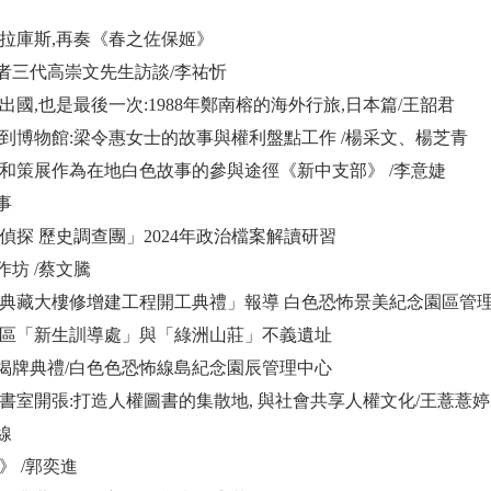
返拉拉庫斯,再奏《春之佐保姬》
者三代高崇文先生訪談/李祐忻
次出國,也是最後一次:1988年鄭南榕的海外行旅,日本篇/王韶君
監獄到博物館:梁令惠女士的故事與權利盤點工作 /楊采文、楊芝青
創作和策展作為在地白色故事的參與途徑《新中支部》 /李意婕
事
空偵探 歷史調查團」2024年政治檔案解讀研習
作坊 /蔡文騰
展示典藏大樓修增建工程開工典禮」報導 白色恐怖景美紀念園區管
島園區「新生訓導處」與「綠洲山莊」不義遺址
揭牌典禮/白色色恐怖線島紀念園辰管理中心
權圖書室開張:打造人權圖書的集散地, 與社會共享人權文化/王薏薏婷
線
現》 /郭奕進