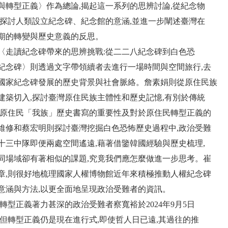
與轉型正義〉作為總論,揭起這一系列的思辨討論,從紀念物
,探討人類設立紀念碑、紀念館的意涵,並進一步闡述臺灣在
期的轉變與歷史意義的反思。
〈走讀紀念碑帶來的思辨挑戰:從二二八紀念碑到白色恐
紀念碑〉則透過文字帶領續者去進行一場時間與空間旅行,去
國家紀念碑發展的歷史背景與社會脈絡。詹素娟則從原住民族
建築切入,探討臺灣原住民族主體性和歷史記憶,有別於傳統
達原住民「我族」歷史書寫的重要性及對於原住民轉型正義的
維修和蔡宏明則探討臺灣挖掘白色恐怖歷史過程中,政治受難
十三中隊即便兩處空間遙遠,藉著借鑒韓國經驗與歷史梳理,
同場域卻有著相似的課題,究竟我們應怎麼做進一步思考。崔
章,則很好地梳理國家人權博物館近年來積極推動人權紀念碑
意涵與方法,以更全面地呈現政治受難者的資訊。
動轉型正義著力甚深的政治受難者察寬裕於2024年9月5日
,但轉型正義仍是現在進行式,即使哲人日已遠,其過往的推