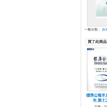
一般分類：
政
買了此商品的
標準公報半月
年 第十三
定價：70