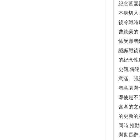
紀念墓園
本身切入
後冷戰時
曹欽榮的
怖受難者
認識戰後
的紀念性
史觀,傳
意涵。張
者墓園與
即使是不
含牽的文
的更新的
同時,推
與世長辭