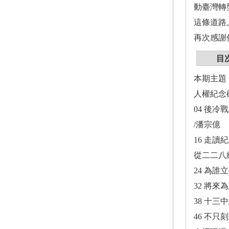
動臺灣轉
這條道路
再次感謝
目
本期主題
人權紀念
04 後
/潘宗億
16 走讀
從二二八
24 為
32 將來
38 十三
46 不