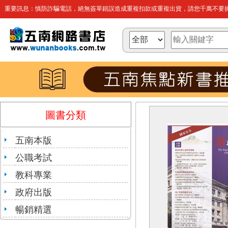
重要訊息：慎防詐騙電話，絕無簽單錯誤造成重複扣款或重複出貨，請您千萬不要操
圖書分類
五南本版
公職考試
教科專業
政府出版
暢銷精選