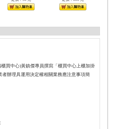
稱櫃買中心)黃鎮傑專員撰寫「櫃買中心上櫃加掛
業者辦理具運用決定權相關業務應注意事項簡
淳