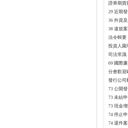
證券期貨
29 近期
36 外
38 違規
法令輯要
投資人園
司法常識
69 國
分會歡迎
發行公司
73 公
73 未
73 現金
74 停
74 退件