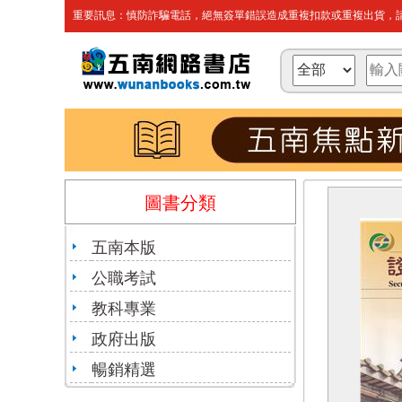
重要訊息：慎防詐騙電話，絕無簽單錯誤造成重複扣款或重複出貨，請
圖書分類
五南本版
公職考試
教科專業
政府出版
暢銷精選