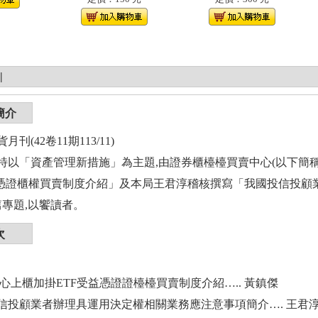
|
簡介
刊(42卷11期113/11)
特以「資產管理新措施」為主題,由證券櫃檯檯買賣中心(以下簡
益憑證櫃權買賣制度介紹」及本局王君淳稽核撰寫「我國投信投顧
篇專題,以饗讀者。
次
中心上櫃加掛ETF受益憑證證檯檯買賣制度介紹….. 黃鎮傑
投信投顧業者辦理具運用決定權相關業務應注意事項簡介…. 王君