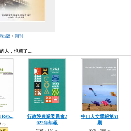
府出版
>
期刊
人，也買了....
 Rep...
行政院農業委員會2
中山人文學報第51
022年年報
期
 元
定價：150 元
定價：300 元