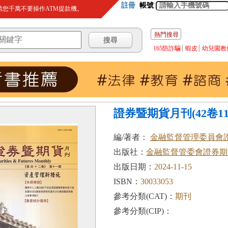
註冊
帳號
您千萬不要操作ATM提款機。
熱門搜尋
165防詐騙
蝦皮
幼兒園教
證券暨期貨月刊(42卷11期
編/著者：
金融監督管理委員會
出版社：
金融監督管委會證券期
出版日期：
2024-11-15
ISBN：
30033053
參考分類(CAT)：
期刊
參考分類(CIP)：