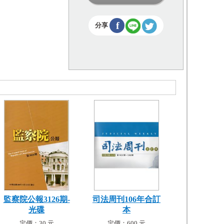
f
分享
監察院公報3126期-
司法周刊106年合訂
光碟
本
定價：30 元
定價：600 元