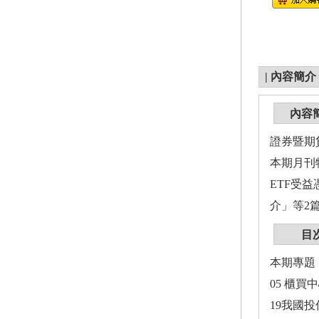
|
內容簡介
內容
證券暨期貨月
本期月刊
ETF受
介」等2
目
本期專題
05 櫃買
19我國