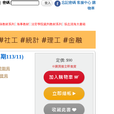
密碼
忘記密碼
客服中心
購
f
物車
保教材系列
海事教材
法官學院裁判教材系列
張志清海大書籍
113/11)
定價: $90
※購買後立即進貨
證期局
貨局