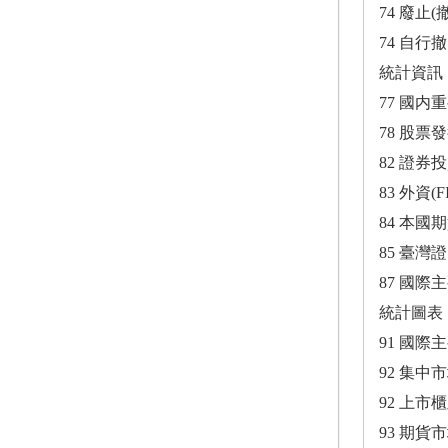
74 廢止
74 自行
統計資訊
77 國内
78 股票
82 證
83 外資
84 本國
85 臺
87 國際
統計圖表
91 國
92 集
92 上
93 期貨