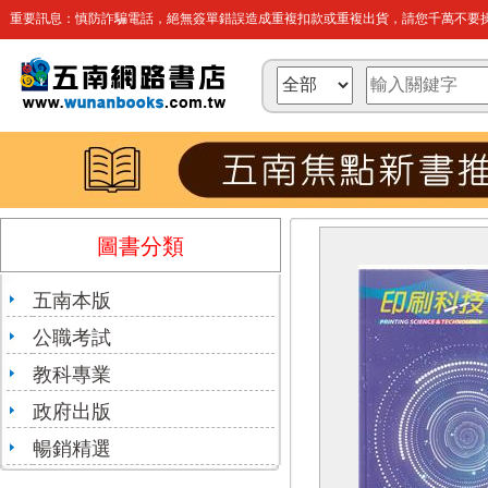
重要訊息：慎防詐騙電話，絕無簽單錯誤造成重複扣款或重複出貨，請您千萬不要操
圖書分類
五南本版
公職考試
教科專業
政府出版
暢銷精選