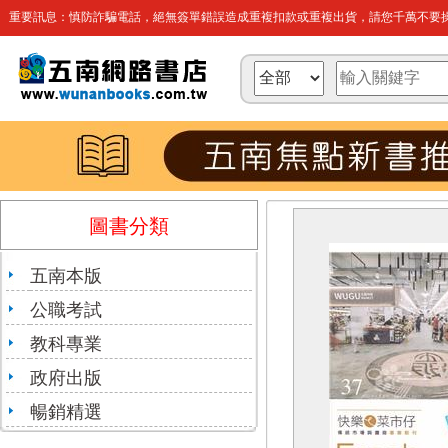
重要訊息：慎防詐騙電話，絕無簽單錯誤造成重複扣款或重複出貨，請您千萬不要操
圖書分類
五南本版
公職考試
教科專業
政府出版
暢銷精選