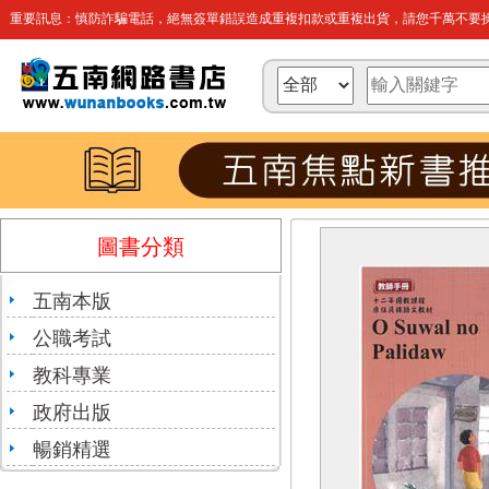
重要訊息：慎防詐騙電話，絕無簽單錯誤造成重複扣款或重複出貨，請您千萬不要操
圖書分類
五南本版
公職考試
教科專業
政府出版
暢銷精選