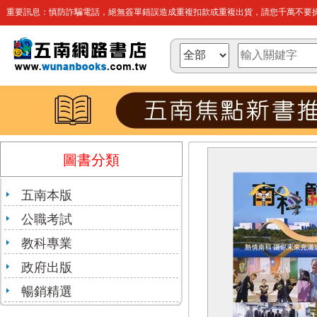
重要訊息：慎防詐騙電話，絕無簽單錯誤造成重複扣款或重複出貨，請您千萬不要操
圖書分類
五南本版
公職考試
教科專業
政府出版
暢銷精選