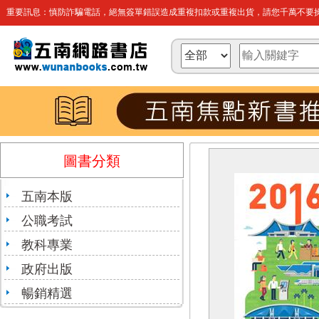
重要訊息：慎防詐騙電話，絕無簽單錯誤造成重複扣款或重複出貨，請您千萬不要操
圖書分類
五南本版
公職考試
教科專業
政府出版
暢銷精選