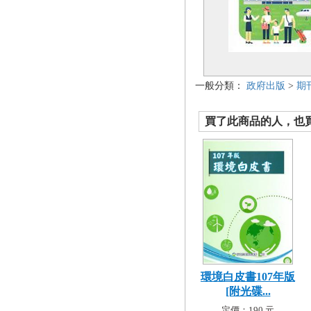
一般分類：
政府出版
>
期
買了此商品的人，也買了.
環境白皮書107年版
[附光碟...
定價：190 元