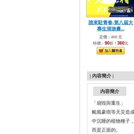
誰來駐青春-第八屆大
專生洄游農...
定價：400 元
90
360
特價：
折！
元
|
內容簡介
|
內容簡介
「崩毀與重生」
颱風豪雨等天災造
中沉睡的植物種子
而是正面的。