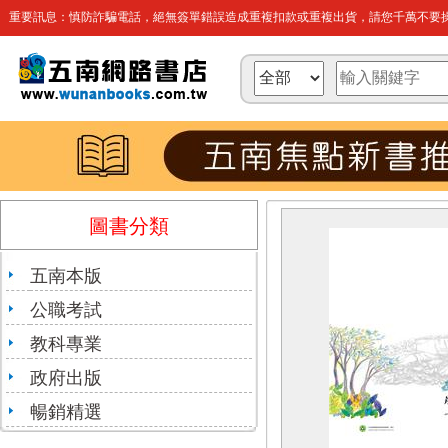
重要訊息：慎防詐騙電話，絕無簽單錯誤造成重複扣款或重複出貨，請您千萬不要操
圖書分類
五南本版
公職考試
教科專業
政府出版
暢銷精選