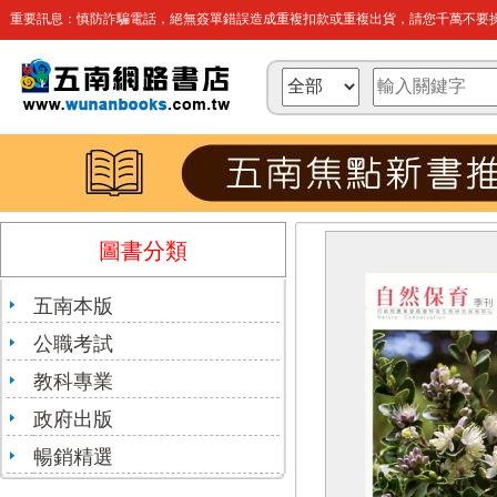
重要訊息：慎防詐騙電話，絕無簽單錯誤造成重複扣款或重複出貨，請您千萬不要操
圖書分類
五南本版
公職考試
教科專業
政府出版
暢銷精選