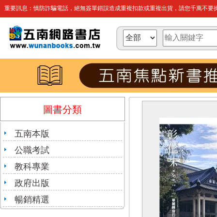
重要訊息：慎防詐騙電話，絕無簽單錯誤造成重複扣款或重複出貨，請您千萬不要操
圖書分類
五南本版
公職考試
教科專業
政府出版
暢銷精選