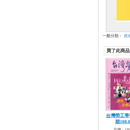
一般分類：
政
買了此商品的
台灣勞工季
期108.0.
定價：180