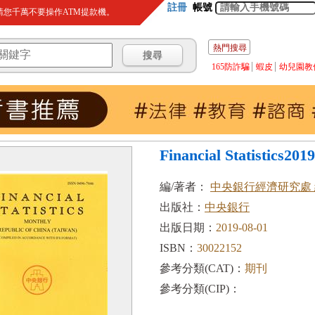
註冊
帳號
您千萬不要操作ATM提款機。
熱門搜尋
165防詐騙
蝦皮
幼兒園教
Financial Statistics201
編/著者：
中央銀行經濟研究處
出版社：
中央銀行
出版日期：
2019-08-01
ISBN：
30022152
參考分類(CAT)：
期刊
參考分類(CIP)：