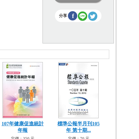
f
分享
107年健康促進統計
標準公報半月刊105
年報
年 第十期...
定價：350 元
定價：70 元