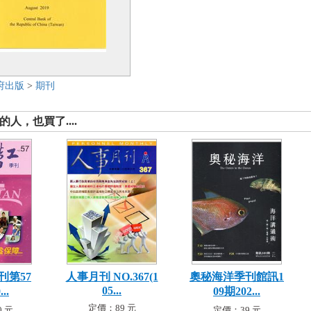
府出版
>
期刊
人，也買了....
刊第57
人事月刊 NO.367(1
奧秘海洋季刊館訊1
05...
..
09期202...
定價：89 元
 元
定價：39 元