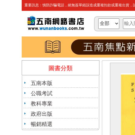
重要訊息：慎防詐騙電話，絕無簽單錯誤造成重複扣款或重複出貨，請
圖書分類
五南本版
公職考試
教科專業
政府出版
暢銷精選