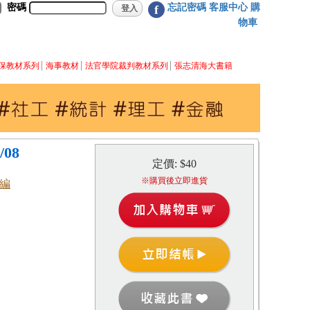
密碼
忘記密碼
客服中心
購
f
物車
保教材系列
海事教材
法官學院裁判教材系列
張志清海大書籍
9/08
定價: $40
※購買後立即進貨
 編