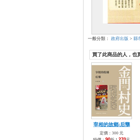
一般分類：
政府出版
>
縣
買了此商品的人，也買了.
宰相的故鄉:后壟
定價：300 元
90
270
特價：
折！
元