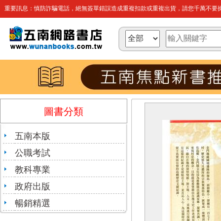
重要訊息：慎防詐騙電話，絕無簽單錯誤造成重複扣款或重複出貨，請您千萬不要操
圖書分類
五南本版
公職考試
教科專業
政府出版
暢銷精選