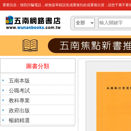
重要訊息：慎防詐騙電話，絕無簽單錯誤造成重複扣款或重複出貨，請您千萬不要操
圖書分類
五南本版
公職考試
教科專業
政府出版
暢銷精選