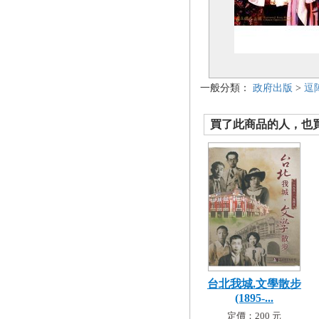
一般分類：
政府出版
>
逗
買了此商品的人，也買了.
台北我城.文學散步
(1895-...
定價：200 元