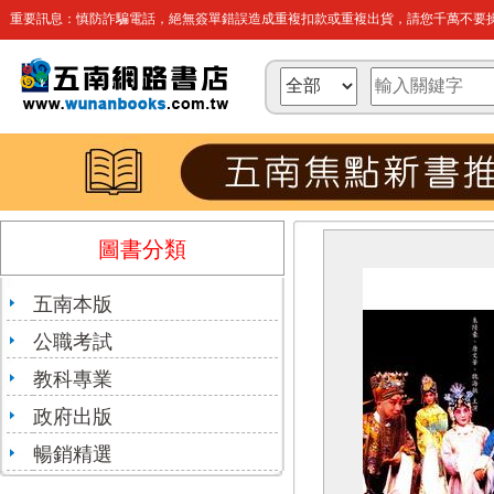
重要訊息：慎防詐騙電話，絕無簽單錯誤造成重複扣款或重複出貨，請您千萬不要操
圖書分類
五南本版
公職考試
教科專業
政府出版
暢銷精選