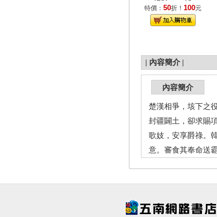
50
100
特價：
折！
元
|
內容簡介
|
內容簡介
楚漢相爭，垓下之
封疆闢土，卻求賜
歌妓，安享爵祿。
意。審食其奉命送霸