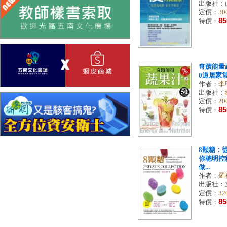
出版社：
定價：
30
85
特價：
奇蹟能量
0道居家
作者：
李
出版社：
定價：
20
85
特價：
8顆糖：
你聰明控
做...
作者：
羅
出版社：
定價：
32
85
特價：