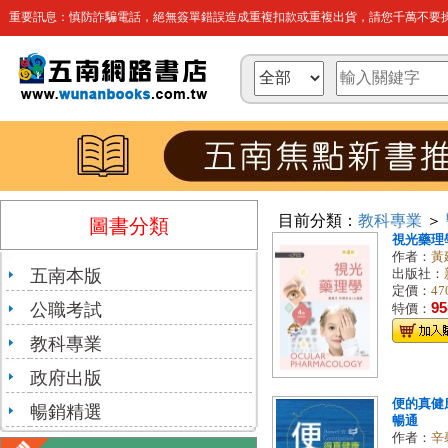
重要訊息：慎防詐騙電話，絕無簽單錯誤造成重複扣款或重複出貨，請您千萬不要操
目前分類：
教科專業
＞
圖書分類
視光藥理學[
作者：
黃
五南本版
出版社：
定價：
47
公職考試
95
特價：
教科專業
政府出版
便的真健
暢銷精選
暢通
作者：
辛