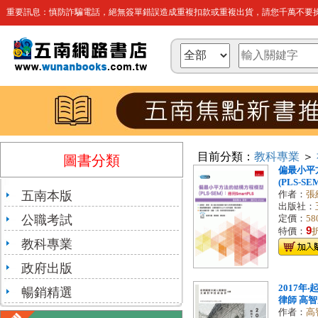
重要訊息：慎防詐騙電話，絕無簽單錯誤造成重複扣款或重複出貨，請您千萬不要操
目前分類：
教科專業
＞
圖書分類
偏最小平
(PLS-SE
五南本版
作者：
張
出版社：
公職考試
定價：
58
9
特價：
教科專業
政府出版
2017年
暢銷精選
律師 高
作者：
高