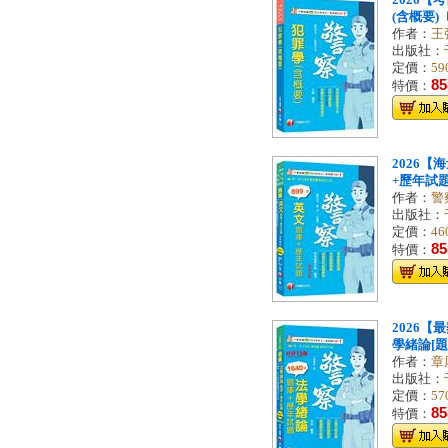
2026
(含概要)
作者：
王
出版社：
定價：
59
85
特價：
2026【
+歷年試題
作者：
警
出版社：
定價：
46
85
特價：
2026
學緒論[題
作者：
章
出版社：
定價：
57
85
特價：