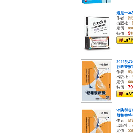
這是一本
作者：
謝
出版社：
定價：
89
9
特價：
2026犯
行政警察適用)
作者：
賴
出版社：
定價：
60
79
特價：
消防與災害
般警察特考
作者：
廖
出版社：
定價：
55