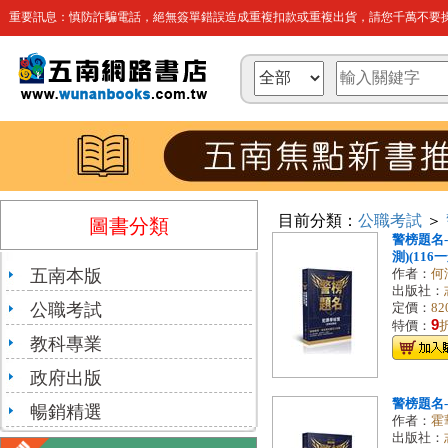
重要訊息：慎防詐騙電話，絕無簽單錯誤造成重複扣款或重複出貨，請您千萬不要操
目前分類：
公職考試
＞
圖書分類
警榜題名
測)(116
五南本版
作者：
何
出版社：
公職考試
定價：
82
9
特價：
教科專業
政府出版
警榜題名
暢銷精選
作者：
霍
出版社：