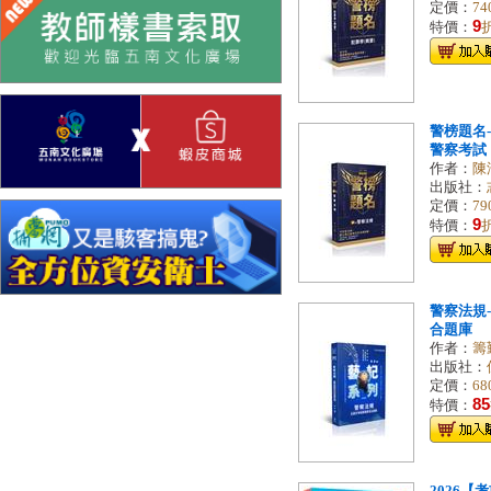
定價：
74
9
特價：
警榜題名-
警察考試．
作者：
陳
出版社：
定價：
79
9
特價：
警察法規
合題庫
作者：
籌
出版社：
定價：
68
85
特價：