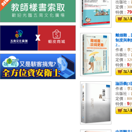
出版社：
定價：
30
79
特價：
離婚難，
制度與剩
2...
作者：
李
出版社：
定價：
32
9
特價：
論語義[3版
作者：
李
出版社：
定價：
80
9
特價：