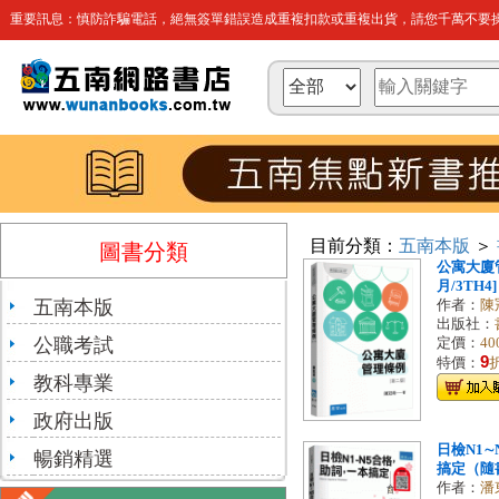
重要訊息：慎防詐騙電話，絕無簽單錯誤造成重複扣款或重複出貨，請您千萬不要操
目前分類：
五南本版
＞
圖書分類
公寓大廈管
月/3TH4]
五南本版
作者：
陳
出版社：
公職考試
定價：
40
9
特價：
教科專業
政府出版
日檢N1
暢銷精選
搞定（隨書
作者：
潘