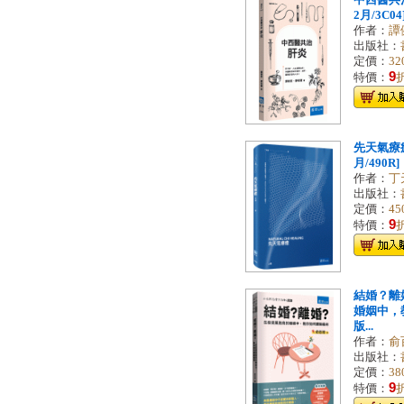
中西醫共治
2月/3C04
作者：
譚
出版社：
定價：
32
9
特價：
先天氣療癒 
月/490R]
作者：
丁
出版社：
定價：
45
9
特價：
結婚？離
婚姻中，
版...
作者：
俞
出版社：
定價：
38
9
特價：