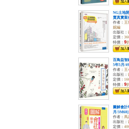
NG土地
賣真實案例分
作者：
王
妮編
出版社：
定價：
36
9
特價：
百鳥益智繪
5年5月/49
作者：
王
出版社：
定價：
16
9
特價：
圖解會計學
月/3M68]
作者：
馬
出版社：
定價：
40