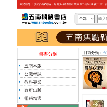
重要訊息：慎防詐騙電話，絕無簽單錯誤造成重複扣款或重複出貨，請
目前分類：
五
圖書分類
五南本版
公職考試
教科專業
政府出版
暢銷精選