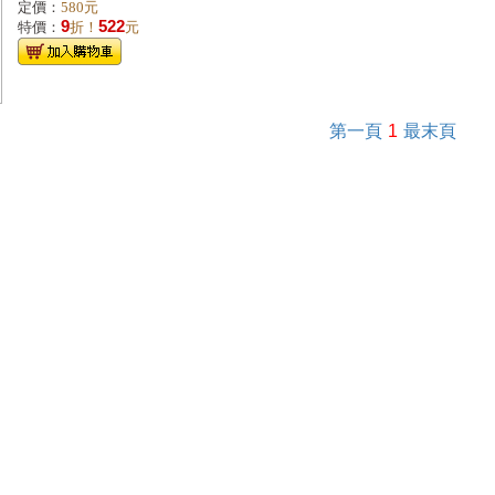
定價：
580元
9
522
特價：
折！
元
第一頁
1
最末頁