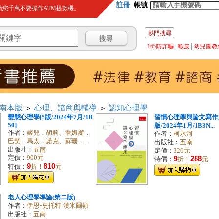
註冊
帳號
您千萬不要操作ATM提款機。
熱門搜尋
165防詐騙
蝦皮
幼兒園教
南本版
＞
心理、諮商與輔導
＞
認知心理學
變態心理學[5版/2024年7月/1B
習慣心理學與論文寫作應
50]
版/2024年1月/1B3N...
作者：
姬兒．胡莉、詹姆斯．
作者：
柯永河
巴契、馬太．諾克、蘇珊．...
出版社：
五南
出版社：
五南
定價：
320元
定價：
900元
9
288
特價：
折！
元
9
810
特價：
折！
元
老人心理學導論(第二版)
作者：
伊恩•史托特-漢米爾頓
出版社：
五南