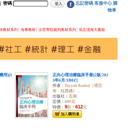
密碼
忘記密碼
客服中心
購
f
物車
保教材系列
海事教材
法官學院裁判教材系列
張志清海大書籍
用)[1
正向心理治療臨床手冊[2版/202
3年6月/1B0Z]
作者：
Tayyab Rashid（塔亞
布．拉西德）...
出版社：
五南
定價：
680元
9
612
特價：
折！
元