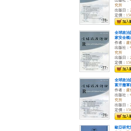
出版社：
究所
出版日：
定價：
15
全球政治評
家安全概
作者：
盧
出版社：
究所
出版日：
定價：
15
全球政治評
富汗撤軍後
作者：
盧
出版社：
究所
出版日：
定價：
15
歐亞研究