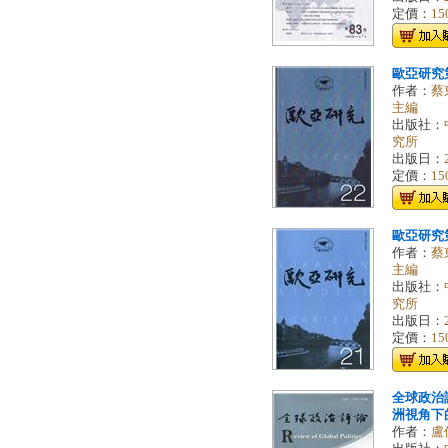
定價：
15
歐亞研究
作者：
蔡
主編
出版社：
究所
出版日：
定價：
15
歐亞研究
作者：
蔡
主編
出版社：
究所
出版日：
定價：
15
全球政治評
洲視角下
作者：
盧