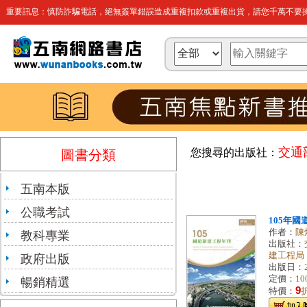
重要訊息：慎防詐騙電話，絕無簽單錯誤造成重複扣款或重複出貨，請您千萬不要操
交通
您搜尋的出版社：
圖書分類
五南本版
公職考試
105年
作者：
陳
教科專業
出版社：
建工程局
政府出版
出版日：
定價：
10
暢銷精選
9
特價：