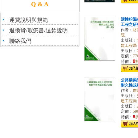
Q & A
運費說明與規範
活性粉混
工程之研究
退換貨/瑕疵書/退款說明
作者：
財
院
聯絡我們
出版社：
建工程局
出版日：
定價：
77
9
特價：
公路橋梁
耐久性規
作者：
詹
出版社：
建工程局
出版日：
定價：
59
9
特價：