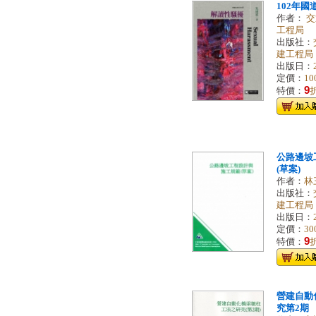
102年
作者：
交
工程局
出版社：
建工程局
出版日：
定價：
10
9
特價：
公路邊坡
(草案)
作者：
林
出版社：
建工程局
出版日：
定價：
30
9
特價：
營建自動
究第2期