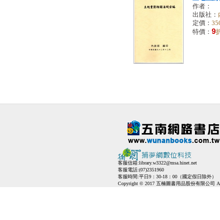
作者：
出版社：
定價：
35
9
特價：
客服信箱:
library.w3322@msa.hinet.net
客服電話:(07)2351960
客服時間:平日9：30-18：00（國定假日除外）
Copyright © 2017 五楠圖書用品股份有限公司 All Ri