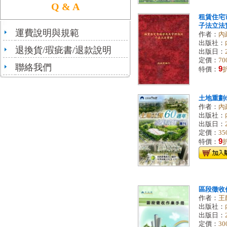
Q & A
租賃住宅
子法立法實
運費說明與規範
作者：
內
出版社：
退換貨/瑕疵書/退款說明
出版日：
定價：
70
聯絡我們
9
特價：
土地重劃
作者：
內
出版社：
出版日：
定價：
35
9
特價：
區段徵收作
作者：
王
出版社：
出版日：
定價：
30