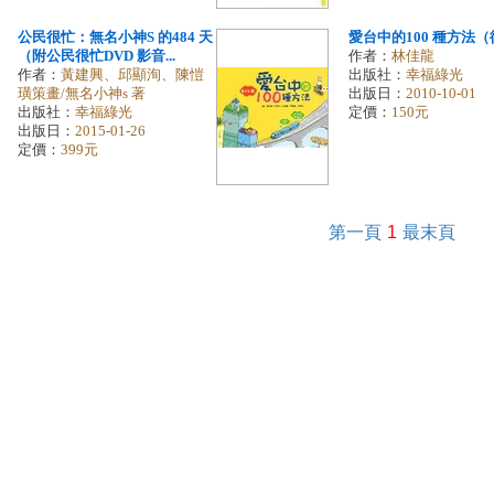
公民很忙：無名小神S 的484 天
愛台中的100 種方法
（附公民很忙DVD 影音...
作者：
林佳龍
作者：
黃建興、邱顯洵、陳愷
出版社：
幸福綠光
璜策畫/無名小神s 著
出版日：
2010-10-01
出版社：
幸福綠光
定價：
150元
出版日：
2015-01-26
定價：
399元
第一頁
1
最末頁