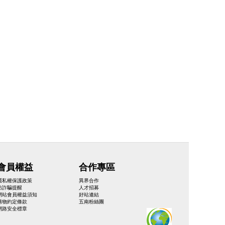
會員權益
合作專區
隱私權保護政策
異界合作
防詐騙提醒
人才招募
網站會員權益須知
好站連結
購物約定條款
五南粉絲團
網路安全標章