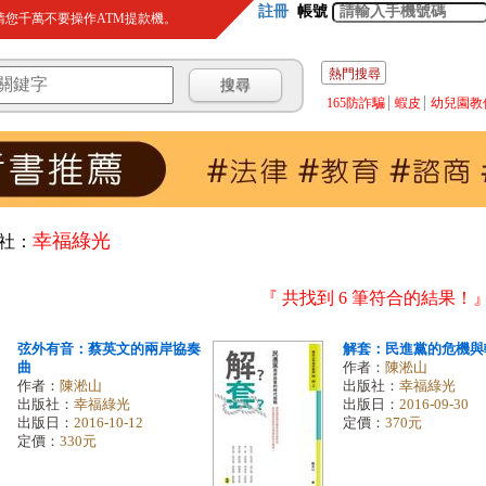
註冊
帳號
您千萬不要操作ATM提款機。
熱門搜尋
165防詐騙
蝦皮
幼兒園教
幸福綠光
社：
『 共找到 6 筆符合的結果！
弦外有音：蔡英文的兩岸協奏
解套：民進黨的危機與
曲
作者：
陳淞山
作者：
陳淞山
出版社：
幸福綠光
出版社：
幸福綠光
出版日：
2016-09-30
出版日：
2016-10-12
定價：
370元
定價：
330元