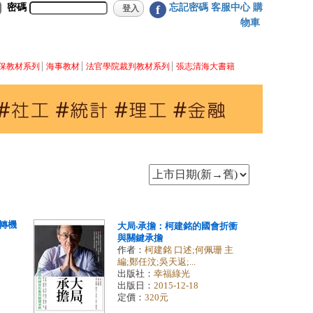
密碼
忘記密碼
客服中心
購
f
物車
保教材系列
海事教材
法官學院裁判教材系列
張志清海大書籍
』
轉機
大局‧承擔：柯建銘的國會折衝
與關鍵承擔
作者：
柯建銘 口述;何佩珊 主
編;鄭任汶;吳天返;...
出版社：
幸福綠光
出版日：
2015-12-18
定價：
320元