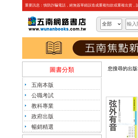
重要訊息：慎防詐騙電話，絕無簽單錯誤造成重複扣款或重複出貨，請
您搜尋的出版
圖書分類
五南本版
公職考試
教科專業
政府出版
暢銷精選